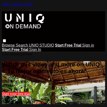
Skip to main content
Browse
Search
UNIQ STUDIO
Start Free Trial
Sign in
Start Free Trial
Sign In
Live stream preview
Watch this video and more on UNIQ
:: Tu mejor momento es ahora!
Watch this video and more on UNIQ :: Tu mejor momento es
ahora!
Start your free trial
Already subscribed?
Sign in