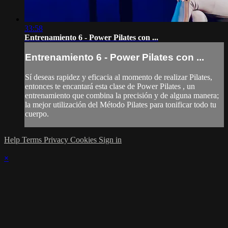
33:58
Entrenamiento 6 - Power Pilates con ...
Entrenamiento 6 - Power Pilates con ...
Sí deseas rapidez y eficacia al momento de realizar Pilates,
entonces te encantará esta clase de Power Pilates , un
entrenamiento que combina la precisión y de alguna manera;
la mejor utilización del Método Pilates para tonificar todo tu
cuerpo.
Help
Terms
Privacy
Cookies
Sign in
×