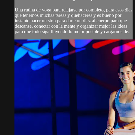
Una rutina de yoga para relajarse por completo, para esos días
que tenemos muchas tareas y quehaceres y es bueno por
instante hacer un stop para darle un diez al cuerpo para que
descanse, conectar con la mente y organizar mejor las ideas
para que todo siga fluyendo lo mejor posible y cargarnos de...